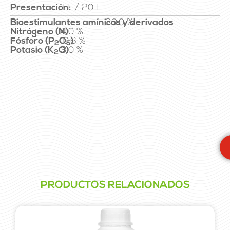
Presentación:
1 L / 20 L
Bioestimulantes amínicos y derivados
30.0 %
Nitrógeno (N)
4.0 %
Fósforo (P
O
0.6 %
)
2
5
Potasio (K
O)
3.0 %
2
PRODUCTOS RELACIONADOS