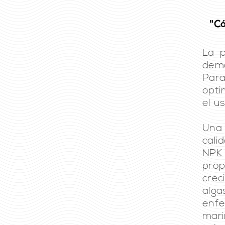
"Có
La p
dem
Para
opti
el u
Una 
cali
NPK
pro
crec
alga
enfe
mari