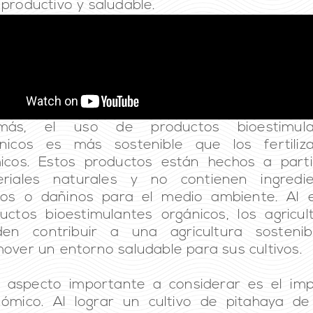
productivo y saludable.
más, el uso de productos bioestimula
nicos es más sostenible que los fertiliz
icos. Estos productos están hechos a part
eriales naturales y no contienen ingredie
cos o dañinos para el medio ambiente. Al e
uctos bioestimulantes orgánicos, los agricul
den contribuir a una agricultura sostenib
over un entorno saludable para sus cultivos.
 aspecto importante a considerar es el im
ómico. Al lograr un cultivo de pitahaya de