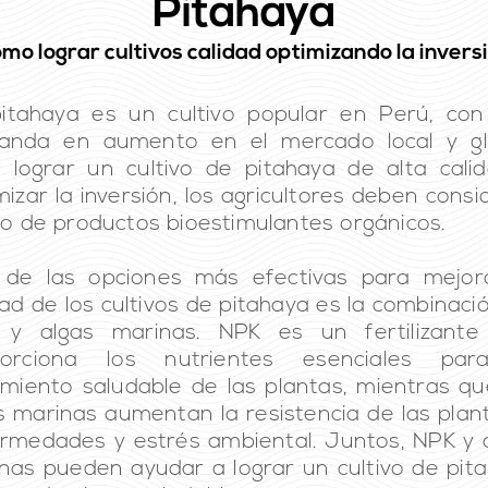
Pitahaya
mo lograr cultivos calidad optimizando la invers
itahaya es un cultivo popular en Perú, co
anda en aumento en el mercado local y glo
 lograr un cultivo de pitahaya de alta cali
mizar la inversión, los agricultores deben consi
so de productos bioestimulantes orgánicos.
de las opciones más efectivas para mejor
dad de los cultivos de pitahaya es la combinaci
 y algas marinas. NPK es un fertilizante
porciona los nutrientes esenciales par
imiento saludable de las plantas, mientras qu
s marinas aumentan la resistencia de las plan
rmedades y estrés ambiental. Juntos, NPK y 
nas pueden ayudar a lograr un cultivo de pit