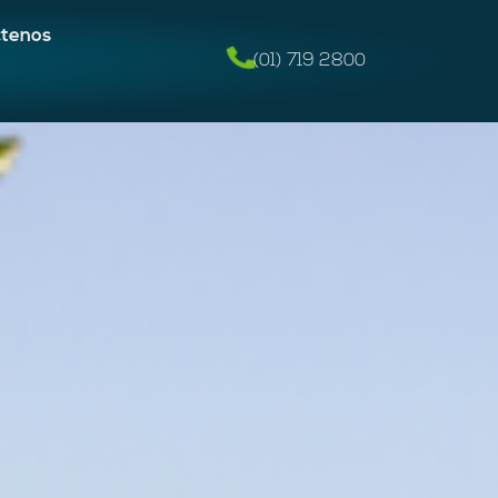
ctenos
(01) 719 2800