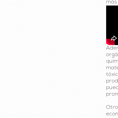
más 
Ade
orgá
quím
mat
tóxi
prod
pue
prom
Otro
econ