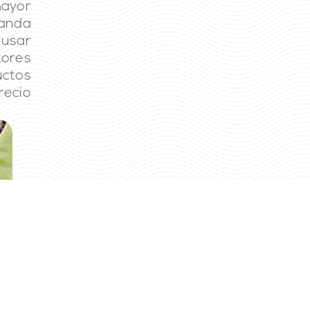
mayor
manda
usar
tores
ctos
recio