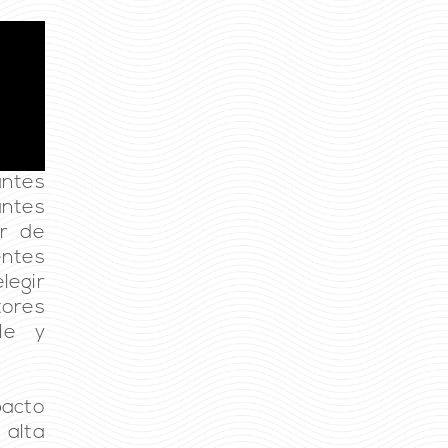
ntes
antes
ir de
ntes
legir
tores
le y
pacto
 alta