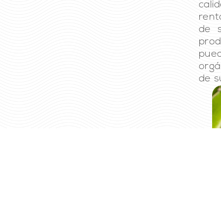
cali
rent
de 
prod
pue
orgá
de s