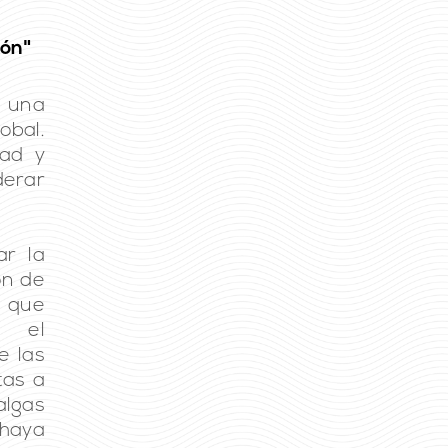
ión"
n una
bal.
dad y
derar
ar la
ón de
 que
a el
e las
tas a
algas
ahaya